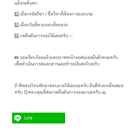
แล้วกดค้นหา
2️⃣ เลือกรหัสวิชา / ชื่อวิชาที่ต้องการลงอบรม
3️⃣ เลือกวันที่ตามรอบที่สะดวก
4️⃣ กดยืนยันการจองได้เลยครับ ✅
📸 จองเรียบร้อยแล้วแคปภาพหน้าจอส่งแอดมินด้วยนะครับ
เพื่อดำเนินการส่งเอกสารและชำระเงินต่อไปครับ
ถ้าติดตรงไหนทักมาสอบถามได้เลยนะครับ ยินดีช่วยเหลือเสมอ
ครับ 😊ขอบคุณที่ส่งภาพยืนยันการจองมานะครับ 🙏
Line